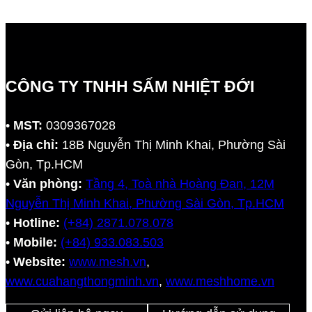
CÔNG TY TNHH SẤM NHIỆT ĐỚI
•
MST:
0309367028
•
Địa chỉ:
18B Nguyễn Thị Minh Khai, Phường Sài
Gòn, Tp.HCM
•
Văn phòng:
Tầng 4, Toà nhà Hoàng Đan, 12M
Nguyễn Thị Minh Khai, Phường Sài Gòn, Tp.HCM
•
Hotline:
(+84) 2871.078.078
•
Mobile:
(+84) 933.083.503
•
Website:
www.mesh.vn
,
www.cuahangthongminh.vn
,
www.meshhome.vn