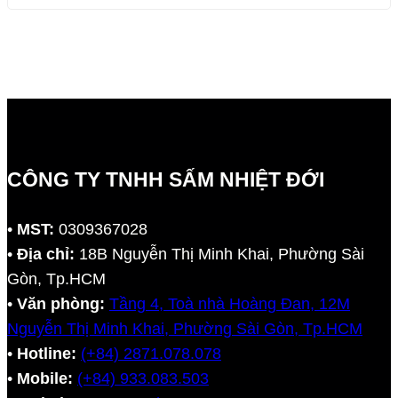
Signage & Tủ IoT Mesh-LCP-IoTAV301
CÔNG TY TNHH SẤM NHIỆT ĐỚI
•
MST:
0309367028
•
Địa chỉ:
18B Nguyễn Thị Minh Khai, Phường Sài
Gòn, Tp.HCM
•
Văn phòng:
Tầng 4, Toà nhà Hoàng Đan, 12M
Nguyễn Thị Minh Khai, Phường Sài Gòn, Tp.HCM
•
Hotline:
(+84) 2871.078.078
•
Mobile:
(+84) 933.083.503