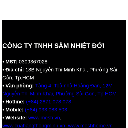
CÔNG TY TNHH SẤM NHIỆT ĐỚI
•
MST:
0309367028
•
Địa chỉ:
18B Nguyễn Thị Minh Khai, Phường Sài
Gòn, Tp.HCM
•
Văn phòng:
Tầng 4, Toà nhà Hoàng Đan, 12M
Nguyễn Thị Minh Khai, Phường Sài Gòn, Tp.HCM
•
Hotline:
(+84) 2871.078.078
•
Mobile:
(+84) 933.083.503
•
Website:
www.mesh.vn
,
www.cuahangthongminh.vn
,
www.meshhome.vn