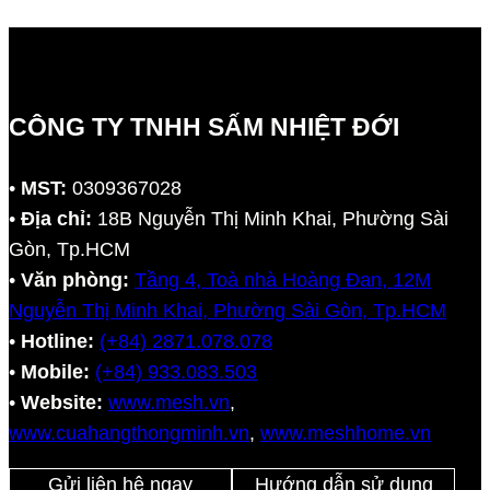
CÔNG TY TNHH SẤM NHIỆT ĐỚI
•
MST:
0309367028
•
Địa chỉ:
18B Nguyễn Thị Minh Khai, Phường Sài
Gòn, Tp.HCM
•
Văn phòng:
Tầng 4, Toà nhà Hoàng Đan, 12M
Nguyễn Thị Minh Khai, Phường Sài Gòn, Tp.HCM
•
Hotline:
(+84) 2871.078.078
•
Mobile:
(+84) 933.083.503
•
Website:
www.mesh.vn
,
www.cuahangthongminh.vn
,
www.meshhome.vn
Gửi liên hệ ngay
Hướng dẫn sử dụng