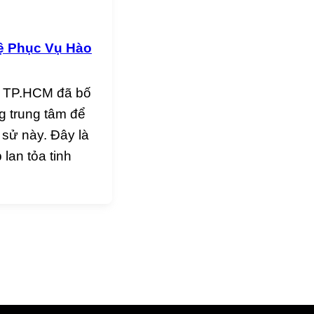
ệ Phục Vụ Hào
5, TP.HCM đã bố
g trung tâm để
 sử này. Đây là
lan tỏa tinh