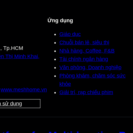
Ứng dụng
Giáo dục
Chuỗi bán lẻ, siêu thị
n, Tp.HCM
Nhà hàng, Coffee, F&B
n Thị Minh Khai,
Tài chính ngân hàng
Văn phòng, Doanh nghiệp
Phòng khám, chăm sóc sức
khỏe
,
www.meshhome.vn
Giải trí, rạp chiếu phim
 sử dụng