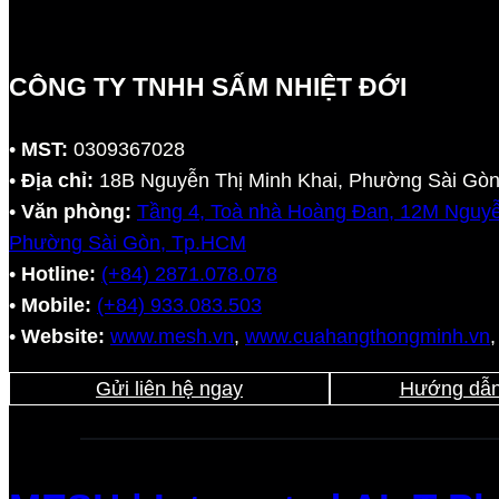
CÔNG TY TNHH SẤM NHIỆT ĐỚI
•
MST:
0309367028
•
Địa chỉ:
18B Nguyễn Thị Minh Khai, Phường Sài Gò
•
Văn phòng:
Tầng 4, Toà nhà Hoàng Đan, 12M Nguyễ
Phường Sài Gòn, Tp.HCM
•
Hotline:
(+84) 2871.078.078
•
Mobile:
(+84) 933.083.503
•
Website:
www.mesh.vn
,
www.cuahangthongminh.vn
Gửi liên hệ ngay
Hướng dẫn