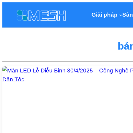
Giải pháp
Sản
bả