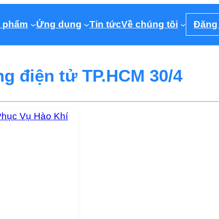
 phẩm
Ứng dụng
Tin tức
Về chúng tôi
Đăng
ng điện tử TP.HCM 30/4