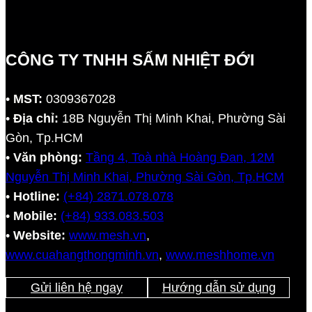
CÔNG TY TNHH SẤM NHIỆT ĐỚI
•
MST:
0309367028
•
Địa chỉ:
18B Nguyễn Thị Minh Khai, Phường Sài
Gòn, Tp.HCM
•
Văn phòng:
Tầng 4, Toà nhà Hoàng Đan, 12M
Nguyễn Thị Minh Khai, Phường Sài Gòn, Tp.HCM
•
Hotline:
(+84) 2871.078.078
•
Mobile:
(+84) 933.083.503
•
Website:
www.mesh.vn
,
www.cuahangthongminh.vn
,
www.meshhome.vn
Gửi liên hệ ngay
Hướng dẫn sử dụng