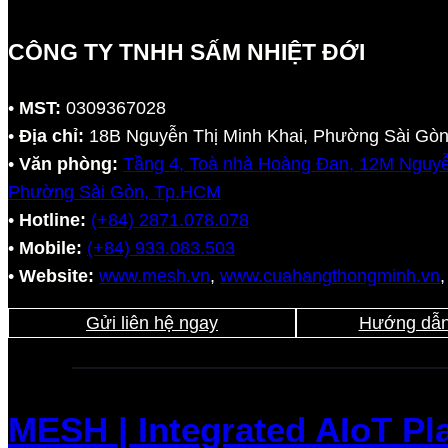
CÔNG TY TNHH SẤM NHIỆT ĐỚI
•
MST:
0309367028
•
Địa chỉ:
18B Nguyễn Thị Minh Khai, Phường Sài Gò
•
Văn phòng:
Tầng 4, Toà nhà Hoàng Đan, 12M Nguyễ
Phường Sài Gòn, Tp.HCM
•
Hotline:
(+84) 2871.078.078
•
Mobile:
(+84) 933.083.503
•
Website:
www.mesh.vn
,
www.cuahangthongminh.vn
Gửi liên hệ ngay
Hướng dẫn
MESH | Integrated AIoT Pla