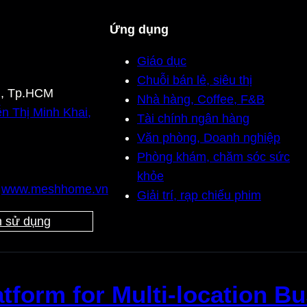
Ứng dụng
Giáo dục
Chuỗi bán lẻ, siêu thị
n, Tp.HCM
Nhà hàng, Coffee, F&B
n Thị Minh Khai,
Tài chính ngân hàng
Văn phòng, Doanh nghiệp
Phòng khám, chăm sóc sức
khỏe
,
www.meshhome.vn
Giải trí, rạp chiếu phim
 sử dụng
tform for Multi-location B