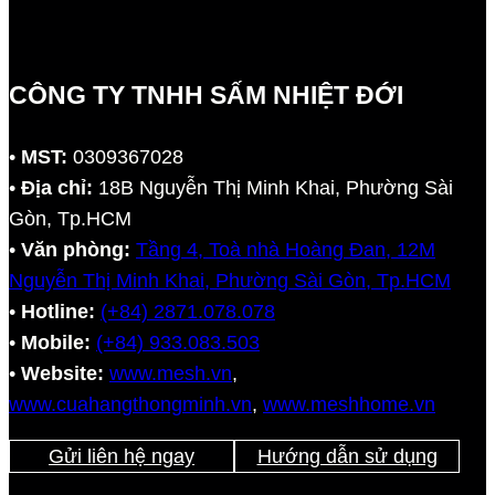
CÔNG TY TNHH SẤM NHIỆT ĐỚI
•
MST:
0309367028
•
Địa chỉ:
18B Nguyễn Thị Minh Khai, Phường Sài
Gòn, Tp.HCM
•
Văn phòng:
Tầng 4, Toà nhà Hoàng Đan, 12M
Nguyễn Thị Minh Khai, Phường Sài Gòn, Tp.HCM
•
Hotline:
(+84) 2871.078.078
•
Mobile:
(+84) 933.083.503
•
Website:
www.mesh.vn
,
www.cuahangthongminh.vn
,
www.meshhome.vn
Gửi liên hệ ngay
Hướng dẫn sử dụng