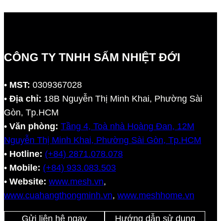
CÔNG TY TNHH SẤM NHIỆT ĐỚI
•
MST:
0309367028
•
Địa chỉ:
18B Nguyễn Thị Minh Khai, Phường Sài
Gòn, Tp.HCM
•
Văn phòng:
Tầng 4, Toà nhà Hoàng Đan, 12M
Nguyễn Thị Minh Khai, Phường Sài Gòn, Tp.HCM
•
Hotline:
(+84) 2871.078.078
•
Mobile:
(+84) 933.083.503
•
Website:
www.mesh.vn
,
www.cuahangthongminh.vn
,
www.meshhome.vn
Gửi liên hệ ngay
Hướng dẫn sử dụng