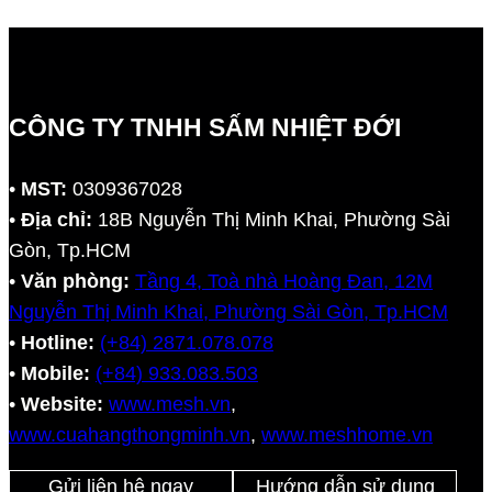
CÔNG TY TNHH SẤM NHIỆT ĐỚI
•
MST:
0309367028
•
Địa chỉ:
18B Nguyễn Thị Minh Khai, Phường Sài
Gòn, Tp.HCM
•
Văn phòng:
Tầng 4, Toà nhà Hoàng Đan, 12M
Nguyễn Thị Minh Khai, Phường Sài Gòn, Tp.HCM
•
Hotline:
(+84) 2871.078.078
•
Mobile:
(+84) 933.083.503
•
Website:
www.mesh.vn
,
www.cuahangthongminh.vn
,
www.meshhome.vn
Gửi liên hệ ngay
Hướng dẫn sử dụng