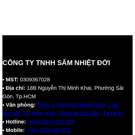
CÔNG TY TNHH SẤM NHIỆT ĐỚI
•
MST:
0309367028
•
Địa chỉ:
18B Nguyễn Thị Minh Khai, Phường Sài
Gòn, Tp.HCM
•
Văn phòng:
Tầng 4, Toà nhà Hoàng Đan, 12M
Nguyễn Thị Minh Khai, Phường Sài Gòn, Tp.HCM
•
Hotline:
(+84) 2871.078.078
•
Mobile:
(+84) 933.083.503