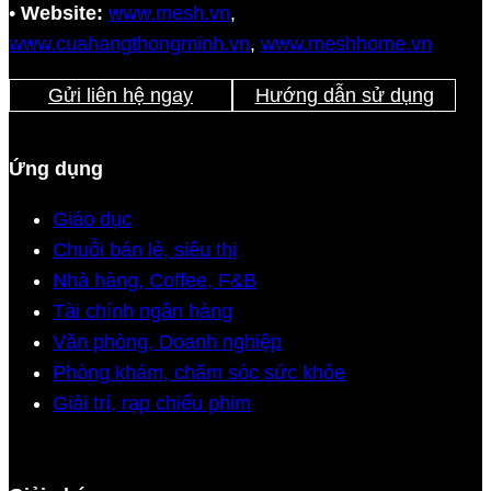
•
Website:
www.mesh.vn
,
www.cuahangthongminh.vn
,
www.meshhome.vn
Gửi liên hệ ngay
Hướng dẫn sử dụng
Ứng dụng
Giáo dục
Chuỗi bán lẻ, siêu thị
Nhà hàng, Coffee, F&B
Tài chính ngân hàng
Văn phòng, Doanh nghiệp
Phòng khám, chăm sóc sức khỏe
Giải trí, rạp chiếu phim