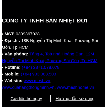
CÔNG TY TNHH SẤM NHIỆT ĐỚI
•
MST:
0309367028
•
Địa chỉ:
18B Nguyễn Thị Minh Khai, Phường Sài
Gòn, Tp.HCM
•
Văn phòng:
Tầng 4, Toà nhà Hoàng Đan, 12M
Nguyễn Thị Minh Khai, Phường Sài Gòn, Tp.HCM
•
Hotline:
(+84) 2871.078.078
•
Mobile:
(+84) 933.083.503
•
Website:
www.mesh.vn
,
www.cuahangthongminh.vn
,
www.meshhome.vn
Gửi liên hệ ngay
Hướng dẫn sử dụng