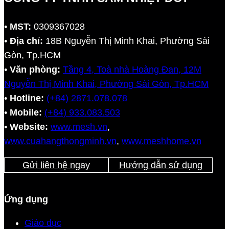
•
MST:
0309367028
•
Địa chỉ:
18B Nguyễn Thị Minh Khai, Phường Sài
Gòn, Tp.HCM
•
Văn phòng:
Tầng 4, Toà nhà Hoàng Đan, 12M
Nguyễn Thị Minh Khai, Phường Sài Gòn, Tp.HCM
•
Hotline:
(+84) 2871.078.078
•
Mobile:
(+84) 933.083.503
•
Website:
www.mesh.vn
,
www.cuahangthongminh.vn
,
www.meshhome.vn
Gửi liên hệ ngay
Hướng dẫn sử dụng
Ứng dụng
Giáo dục