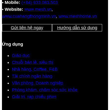
•
Mobile:
(+84) 933.083.503
•
Website:
www.mesh.vn
,
www.cuahangthongminh.vn
,
www.meshhome.vn
Gửi liên hệ ngay
Hướng dẫn sử dụng
Ứng dụng
Giáo dục
Chuỗi bán lẻ, siêu thị
Nhà hàng, Coffee, F&B
Tài chính ngân hàng
Văn phòng, Doanh nghiệp
Phòng khám, chăm sóc sức khỏe
Giải trí, rạp chiếu phim