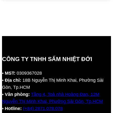
CÔNG TY TNHH SẤM NHIỆT ĐỚI
•
MST:
0309367028
•
Địa chỉ:
18B Nguyễn Thị Minh Khai, Phường Sài
Gòn, Tp.HCM
•
Văn phòng:
Tầng 4, Toà nhà Hoàng Đan, 12M
Nguyễn Thị Minh Khai, Phường Sài Gòn, Tp.HCM
•
Hotline:
(+84) 2871.078.078