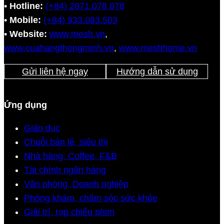
•
Hotline:
(+84) 2871.078.078
•
Mobile:
(+84) 933.083.503
•
Website:
www.mesh.vn
,
www.cuahangthongminh.vn
,
www.meshhome.vn
Gửi liên hệ ngay
Hướng dẫn sử dụng
Ứng dụng
Giáo dục
Chuỗi bán lẻ, siêu thị
Nhà hàng, Coffee, F&B
Tài chính ngân hàng
Văn phòng, Doanh nghiệp
Phòng khám, chăm sóc sức khỏe
Giải trí, rạp chiếu phim