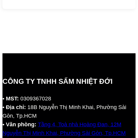
CÔNG TY TNHH SẤM NHIỆT ĐỚI
•
MST:
0309367028
•
Địa chỉ:
18B Nguyễn Thị Minh Khai, Phường Sài
Gòn, Tp.HCM
•
Văn phòng:
Tầng 4, Toà nhà Hoàng Đan, 12M
Nguyễn Thị Minh Khai, Phường Sài Gòn, Tp.HCM