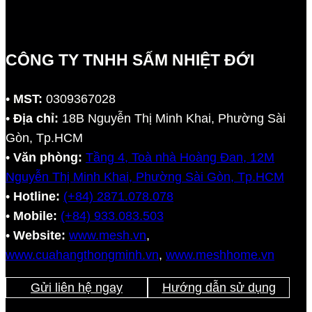
CÔNG TY TNHH SẤM NHIỆT ĐỚI
•
MST:
0309367028
•
Địa chỉ:
18B Nguyễn Thị Minh Khai, Phường Sài
Gòn, Tp.HCM
•
Văn phòng:
Tầng 4, Toà nhà Hoàng Đan, 12M
Nguyễn Thị Minh Khai, Phường Sài Gòn, Tp.HCM
•
Hotline:
(+84) 2871.078.078
•
Mobile:
(+84) 933.083.503
•
Website:
www.mesh.vn
,
www.cuahangthongminh.vn
,
www.meshhome.vn
Gửi liên hệ ngay
Hướng dẫn sử dụng