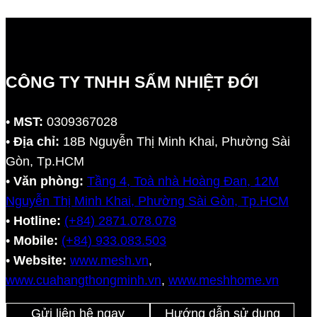
CÔNG TY TNHH SẤM NHIỆT ĐỚI
•
MST:
0309367028
•
Địa chỉ:
18B Nguyễn Thị Minh Khai, Phường Sài
Gòn, Tp.HCM
•
Văn phòng:
Tầng 4, Toà nhà Hoàng Đan, 12M
Nguyễn Thị Minh Khai, Phường Sài Gòn, Tp.HCM
•
Hotline:
(+84) 2871.078.078
•
Mobile:
(+84) 933.083.503
•
Website:
www.mesh.vn
,
www.cuahangthongminh.vn
,
www.meshhome.vn
Gửi liên hệ ngay
Hướng dẫn sử dụng