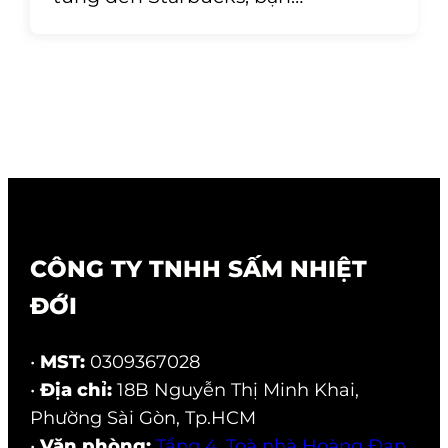
CÔNG TY TNHH SẤM NHIỆT
ĐỚI
•
MST:
0309367028
•
Địa chỉ:
18B Nguyễn Thị Minh Khai,
Phường Sài Gòn, Tp.HCM
•
Văn phòng:
Tầng 4, Toà nhà Hoàng Đan,