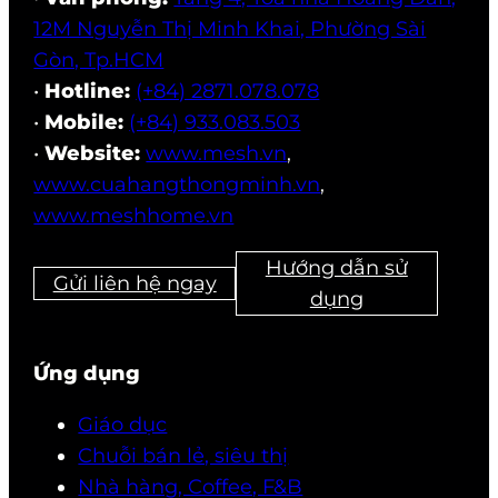
12M Nguyễn Thị Minh Khai, Phường Sài
Gòn, Tp.HCM
•
Hotline:
(+84) 2871.078.078
•
Mobile:
(+84) 933.083.503
•
Website:
www.mesh.vn
,
www.cuahangthongminh.vn
,
www.meshhome.vn
Hướng dẫn sử
Gửi liên hệ ngay
dụng
Ứng dụng
Giáo dục
Chuỗi bán lẻ, siêu thị
Nhà hàng, Coffee, F&B