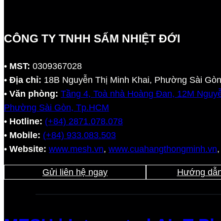
CÔNG TY TNHH SẤM NHIỆT ĐỚI
•
MST:
0309367028
•
Địa chỉ:
18B Nguyễn Thị Minh Khai, Phường Sài Gò
•
Văn phòng:
Tầng 4, Toà nhà Hoàng Đan, 12M Nguyễ
Phường Sài Gòn, Tp.HCM
•
Hotline:
(+84) 2871.078.078
•
Mobile:
(+84) 933.083.503
•
Website:
www.mesh.vn
,
www.cuahangthongminh.vn
Gửi liên hệ ngay
Hướng dẫn