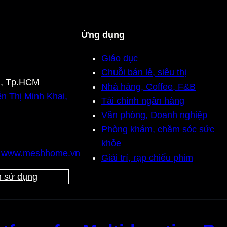
Ứng dụng
Giáo dục
Chuỗi bán lẻ, siêu thị
n, Tp.HCM
Nhà hàng, Coffee, F&B
n Thị Minh Khai,
Tài chính ngân hàng
Văn phòng, Doanh nghiệp
Phòng khám, chăm sóc sức
khỏe
,
www.meshhome.vn
Giải trí, rạp chiếu phim
 sử dụng