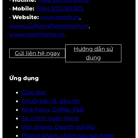
•
Hotline:
(+84) 2871.078.078
•
Mobile:
(+84) 933.083.503
•
Website:
www.mesh.vn
,
www.cuahangthongminh.vn
,
www.meshhome.vn
Hướng dẫn sử
Gửi liên hệ ngay
dụng
Ứng dụng
Giáo dục
Chuỗi bán lẻ, siêu thị
Nhà hàng, Coffee, F&B
Tài chính ngân hàng
Văn phòng, Doanh nghiệp
Phòng khám, chăm sóc sức khỏe