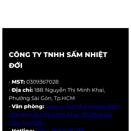
CÔNG TY TNHH SẤM NHIỆT
ĐỚI
•
MST:
0309367028
•
Địa chỉ:
18B Nguyễn Thị Minh Khai,
Phường Sài Gòn, Tp.HCM
•
Văn phòng:
Tầng 4, Toà nhà Hoàng Đan,
12M Nguyễn Thị Minh Khai, Phường Sài
Gòn, Tp.HCM