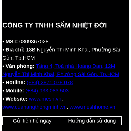
CÔNG TY TNHH SẤM NHIỆT ĐỚI
•
MST:
0309367028
•
Địa chỉ:
18B Nguyễn Thị Minh Khai, Phường Sài
Gòn, Tp.HCM
•
Văn phòng:
Tầng 4, Toà nhà Hoàng Đan, 12M
Nguyễn Thị Minh Khai, Phường Sài Gòn, Tp.HCM
•
Hotline:
(+84) 2871.078.078
•
Mobile:
(+84) 933.083.503
•
Website:
www.mesh.vn
,
www.cuahangthongminh.vn
,
www.meshhome.vn
Gửi liên hệ ngay
Hướng dẫn sử dụng