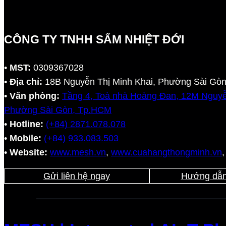
CÔNG TY TNHH SẤM NHIỆT ĐỚI
•
MST:
0309367028
•
Địa chỉ:
18B Nguyễn Thị Minh Khai, Phường Sài Gò
•
Văn phòng:
Tầng 4, Toà nhà Hoàng Đan, 12M Nguyễ
Phường Sài Gòn, Tp.HCM
•
Hotline:
(+84) 2871.078.078
•
Mobile:
(+84) 933.083.503
•
Website:
www.mesh.vn
,
www.cuahangthongminh.vn
Gửi liên hệ ngay
Hướng dẫn