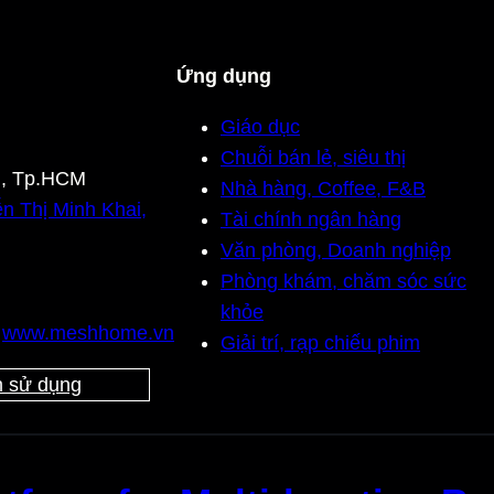
Ứng dụng
Giáo dục
Chuỗi bán lẻ, siêu thị
n, Tp.HCM
Nhà hàng, Coffee, F&B
n Thị Minh Khai,
Tài chính ngân hàng
Văn phòng, Doanh nghiệp
Phòng khám, chăm sóc sức
khỏe
,
www.meshhome.vn
Giải trí, rạp chiếu phim
 sử dụng