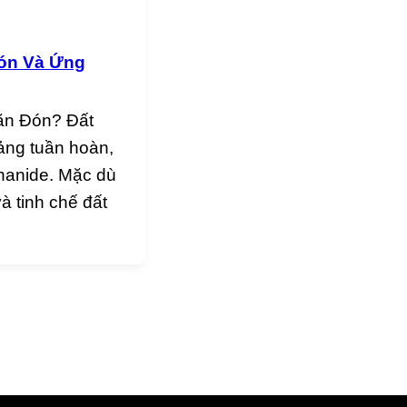
Đón Và Ứng
ăn Đón? Đất
ảng tuần hoàn,
thanide. Mặc dù
à tinh chế đất