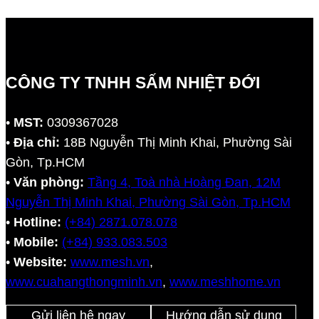
CÔNG TY TNHH SẤM NHIỆT ĐỚI
•
MST:
0309367028
•
Địa chỉ:
18B Nguyễn Thị Minh Khai, Phường Sài
Gòn, Tp.HCM
•
Văn phòng:
Tầng 4, Toà nhà Hoàng Đan, 12M
Nguyễn Thị Minh Khai, Phường Sài Gòn, Tp.HCM
•
Hotline:
(+84) 2871.078.078
•
Mobile:
(+84) 933.083.503
•
Website:
www.mesh.vn
,
www.cuahangthongminh.vn
,
www.meshhome.vn
Gửi liên hệ ngay
Hướng dẫn sử dụng