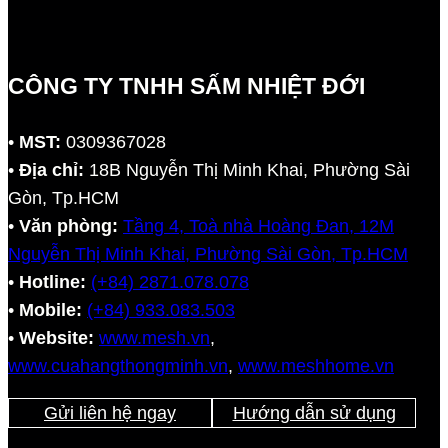
CÔNG TY TNHH SẤM NHIỆT ĐỚI
•
MST:
0309367028
•
Địa chỉ:
18B Nguyễn Thị Minh Khai, Phường Sài
Gòn, Tp.HCM
•
Văn phòng:
Tầng 4, Toà nhà Hoàng Đan, 12M
Nguyễn Thị Minh Khai, Phường Sài Gòn, Tp.HCM
•
Hotline:
(+84) 2871.078.078
•
Mobile:
(+84) 933.083.503
•
Website:
www.mesh.vn
,
www.cuahangthongminh.vn
,
www.meshhome.vn
Gửi liên hệ ngay
Hướng dẫn sử dụng