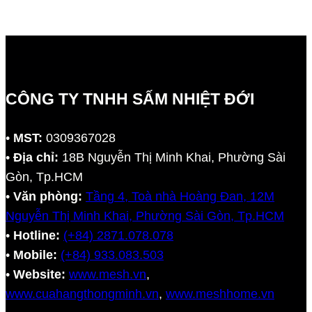
CÔNG TY TNHH SẤM NHIỆT ĐỚI
•
MST:
0309367028
•
Địa chỉ:
18B Nguyễn Thị Minh Khai, Phường Sài
Gòn, Tp.HCM
•
Văn phòng:
Tầng 4, Toà nhà Hoàng Đan, 12M
Nguyễn Thị Minh Khai, Phường Sài Gòn, Tp.HCM
•
Hotline:
(+84) 2871.078.078
•
Mobile:
(+84) 933.083.503
•
Website:
www.mesh.vn
,
www.cuahangthongminh.vn
,
www.meshhome.vn