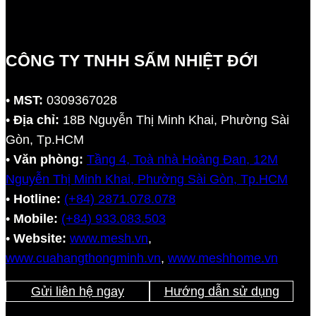
CÔNG TY TNHH SẤM NHIỆT ĐỚI
•
MST:
0309367028
•
Địa chỉ:
18B Nguyễn Thị Minh Khai, Phường Sài
Gòn, Tp.HCM
•
Văn phòng:
Tầng 4, Toà nhà Hoàng Đan, 12M
Nguyễn Thị Minh Khai, Phường Sài Gòn, Tp.HCM
•
Hotline:
(+84) 2871.078.078
•
Mobile:
(+84) 933.083.503
•
Website:
www.mesh.vn
,
www.cuahangthongminh.vn
,
www.meshhome.vn
Gửi liên hệ ngay
Hướng dẫn sử dụng