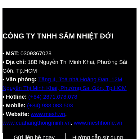
CÔNG TY TNHH SẤM NHIỆT ĐỚI
•
MST:
0309367028
•
Địa chỉ:
18B Nguyễn Thị Minh Khai, Phường Sài
Gòn, Tp.HCM
•
Văn phòng:
Tầng 4, Toà nhà Hoàng Đan, 12M
Nguyễn Thị Minh Khai, Phường Sài Gòn, Tp.HCM
•
Hotline:
(+84) 2871.078.078
•
Mobile:
(+84) 933.083.503
•
Website:
www.mesh.vn
,
www.cuahangthongminh.vn
,
www.meshhome.vn
Gửi liên hệ ngay
Hướng dẫn sử dụng