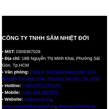
CÔNG TY TNHH SẤM NHIỆT ĐỚI
•
MST:
0309367028
•
Địa chỉ:
18B Nguyễn Thị Minh Khai, Phường Sài
Gòn, Tp.HCM
•
Văn phòng:
Tầng 4, Toà nhà Hoàng Đan, 12M
Nguyễn Thị Minh Khai, Phường Sài Gòn, Tp.HCM
•
Hotline:
(+84) 2871.078.078
•
Mobile:
(+84) 933.083.503
•
Website:
www.mesh.vn
,
www.cuahangthongminh.vn
,
www.meshhome.vn