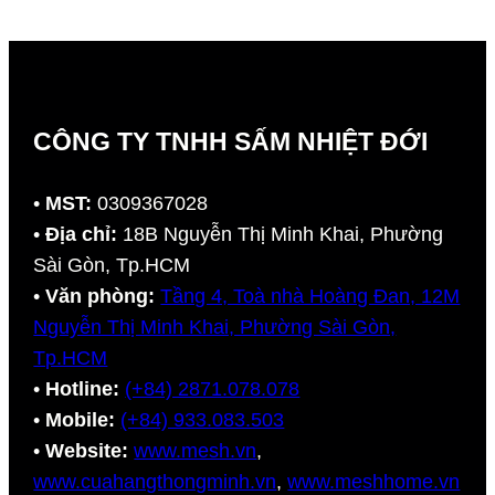
CÔNG TY TNHH SẤM NHIỆT ĐỚI
•
MST:
0309367028
•
Địa chỉ:
18B Nguyễn Thị Minh Khai, Phường
Sài Gòn, Tp.HCM
•
Văn phòng:
Tầng 4, Toà nhà Hoàng Đan, 12M
Nguyễn Thị Minh Khai, Phường Sài Gòn,
Tp.HCM
•
Hotline:
(+84) 2871.078.078
•
Mobile:
(+84) 933.083.503
•
Website:
www.mesh.vn
,
www.cuahangthongminh.vn
,
www.meshhome.vn