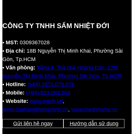
CÔNG TY TNHH SẤM NHIỆT ĐỚI
•
MST:
0309367028
•
Địa chỉ:
18B Nguyễn Thị Minh Khai, Phường Sài
Gòn, Tp.HCM
•
Văn phòng:
Tầng 4, Toà nhà Hoàng Đan, 12M
Nguyễn Thị Minh Khai, Phường Sài Gòn, Tp.HCM
•
Hotline:
(+84) 2871.078.078
•
Mobile:
(+84) 933.083.503
•
Website:
www.mesh.vn
,
www.cuahangthongminh.vn
,
www.meshhome.vn
Gửi liên hệ ngay
Hướng dẫn sử dụng