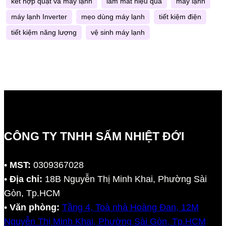
kết hợp quạt và máy lạnh
làm mát hiệu quả
máy lạnh
máy lạnh Inverter
mẹo dùng máy lạnh
tiết kiệm điện
tiết kiệm năng lượng
vệ sinh máy lạnh
CÔNG TY TNHH SẤM NHIỆT ĐỚI
•
MST:
0309367028
•
Địa chỉ:
18B Nguyễn Thị Minh Khai, Phường Sài
Gòn, Tp.HCM
•
Văn phòng:
Tầng 4, Toà nhà Hoàng Đan, 12M
Nguyễn Thị Minh Khai, Phường Sài Gòn, Tp.HCM