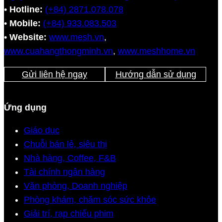
•
Hotline:
(+84) 2871.078.078
•
Mobile:
(+84) 933.083.503
•
Website:
www.mesh.vn
,
www.cuahangthongminh.vn
,
www.meshhome.vn
Gửi liên hệ ngay
Hướng dẫn sử dụng
Ứng dụng
Giáo dục
Chuỗi bán lẻ, siêu thị
Nhà hàng, Coffee, F&B
Tài chính ngân hàng
Văn phòng, Doanh nghiệp
Phòng khám, chăm sóc sức khỏe
Giải trí, rạp chiếu phim