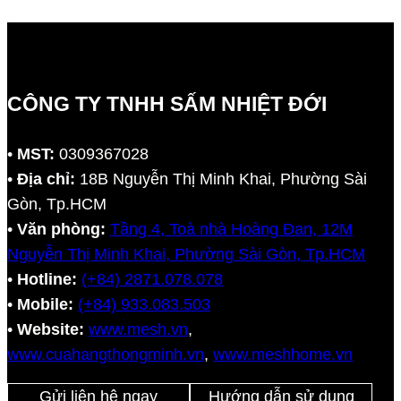
CÔNG TY TNHH SẤM NHIỆT ĐỚI
•
MST:
0309367028
•
Địa chỉ:
18B Nguyễn Thị Minh Khai, Phường Sài
Gòn, Tp.HCM
•
Văn phòng:
Tầng 4, Toà nhà Hoàng Đan, 12M
Nguyễn Thị Minh Khai, Phường Sài Gòn, Tp.HCM
•
Hotline:
(+84) 2871.078.078
•
Mobile:
(+84) 933.083.503
•
Website:
www.mesh.vn
,
www.cuahangthongminh.vn
,
www.meshhome.vn
Gửi liên hệ ngay
Hướng dẫn sử dụng