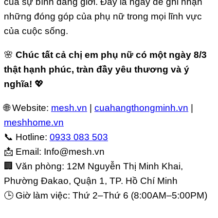
của sự bình đẳng giới. Đây là ngày để ghi nhận
những đóng góp của phụ nữ trong mọi lĩnh vực
của cuộc sống.
🌸
Chúc tất cả chị em phụ nữ có một ngày 8/3
thật hạnh phúc, tràn đầy yêu thương và ý
nghĩa!
💖
🌐 Website:
mesh.vn
|
cuahangthongminh.vn
|
meshhome.vn
📞 Hotline:
0933 083 503
📩 Email:
Info@mesh.vn
🏢 Văn phòng: 12M Nguyễn Thị Minh Khai,
Phường Đakao, Quận 1, TP. Hồ Chí Minh
🕒 Giờ làm việc: Thứ 2–Thứ 6 (8:00AM–5:00PM)