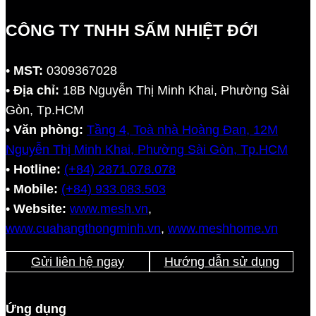
CÔNG TY TNHH SẤM NHIỆT ĐỚI
•
MST:
0309367028
•
Địa chỉ:
18B Nguyễn Thị Minh Khai, Phường Sài
Gòn, Tp.HCM
•
Văn phòng:
Tầng 4, Toà nhà Hoàng Đan, 12M
Nguyễn Thị Minh Khai, Phường Sài Gòn, Tp.HCM
•
Hotline:
(+84) 2871.078.078
•
Mobile:
(+84) 933.083.503
•
Website:
www.mesh.vn
,
www.cuahangthongminh.vn
,
www.meshhome.vn
Gửi liên hệ ngay
Hướng dẫn sử dụng
Ứng dụng