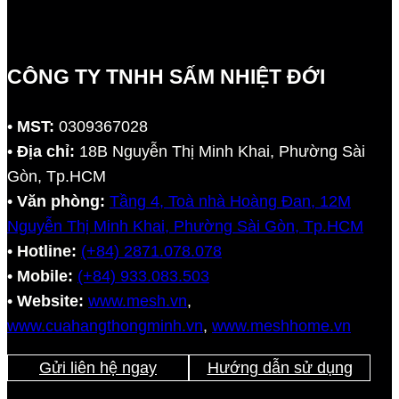
CÔNG TY TNHH SẤM NHIỆT ĐỚI
•
MST:
0309367028
•
Địa chỉ:
18B Nguyễn Thị Minh Khai, Phường Sài
Gòn, Tp.HCM
•
Văn phòng:
Tầng 4, Toà nhà Hoàng Đan, 12M
Nguyễn Thị Minh Khai, Phường Sài Gòn, Tp.HCM
•
Hotline:
(+84) 2871.078.078
•
Mobile:
(+84) 933.083.503
•
Website:
www.mesh.vn
,
www.cuahangthongminh.vn
,
www.meshhome.vn
Gửi liên hệ ngay
Hướng dẫn sử dụng