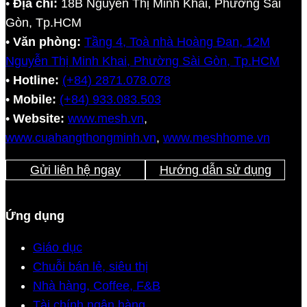
•
Địa chỉ:
18B Nguyễn Thị Minh Khai, Phường Sài
Gòn, Tp.HCM
•
Văn phòng:
Tầng 4, Toà nhà Hoàng Đan, 12M
Nguyễn Thị Minh Khai, Phường Sài Gòn, Tp.HCM
•
Hotline:
(+84) 2871.078.078
•
Mobile:
(+84) 933.083.503
•
Website:
www.mesh.vn
,
www.cuahangthongminh.vn
,
www.meshhome.vn
Gửi liên hệ ngay
Hướng dẫn sử dụng
Ứng dụng
Giáo dục
Chuỗi bán lẻ, siêu thị
Nhà hàng, Coffee, F&B
Tài chính ngân hàng