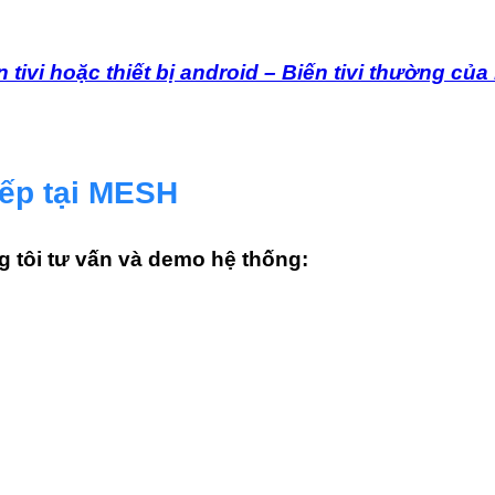
n tivi hoặc thiết bị android – Biến tivi thường c
iếp tại MESH
g tôi tư vấn và demo hệ thống: