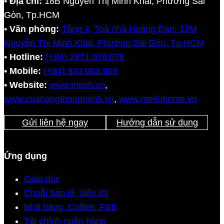
•
Địa chỉ:
18B Nguyễn Thị Minh Khai, Phường Sài
Gòn, Tp.HCM
•
Văn phòng:
Tầng 4, Toà nhà Hoàng Đan, 12M
Nguyễn Thị Minh Khai, Phường Sài Gòn, Tp.HCM
•
Hotline:
(+84) 2871.078.078
•
Mobile:
(+84) 933.083.503
•
Website:
www.mesh.vn
,
www.cuahangthongminh.vn
,
www.meshhome.vn
Gửi liên hệ ngay
Hướng dẫn sử dụng
Ứng dụng
Giáo dục
Chuỗi bán lẻ, siêu thị
Nhà hàng, Coffee, F&B
Tài chính ngân hàng