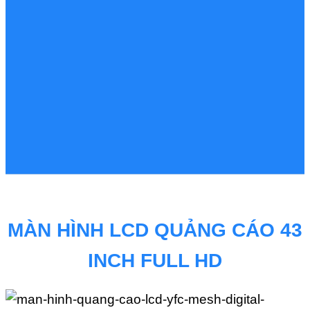
MÀN HÌNH LCD QUẢNG CÁO 43
INCH FULL HD