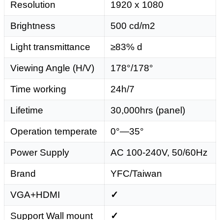
Resolution
1920 x 1080
Brightness
500 cd/m2
Light transmittance
≥83% d
Viewing Angle (H/V)
178°/178°
Time working
24h/7
Lifetime
30,000hrs (panel)
Operation temperate
0°—35°
Power Supply
AC 100-240V, 50/60Hz
Brand
YFC/Taiwan
VGA+HDMI
✓
Support Wall mount
✓