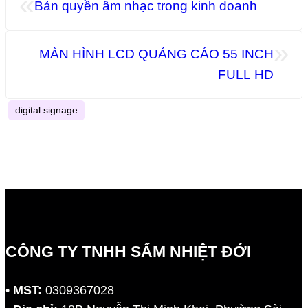
«
Bản quyền âm nhạc trong kinh doanh
»
MÀN HÌNH LCD QUẢNG CÁO 55 INCH
FULL HD
digital signage
CÔNG TY TNHH SẤM NHIỆT ĐỚI
•
MST:
0309367028