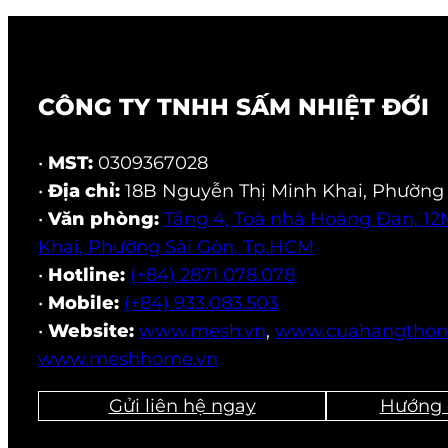
CÔNG TY TNHH SẤM NHIỆT ĐỚI
•
MST:
0309367028
•
Địa chỉ:
18B Nguyễn Thị Minh Khai, Phường
•
Văn phòng:
Tầng 4, Toà nhà Hoàng Đan, 1
Khai, Phường Sài Gòn, Tp.HCM
•
Hotline:
(+84) 2871.078.078
•
Mobile:
(+84) 933.083.503
•
Website:
www.mesh.vn
,
www.cuahangthon
www.meshhome.vn
Gửi liên hệ ngay
Hướng 