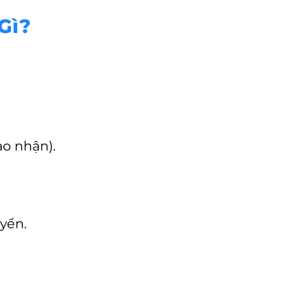
Gì?
ao nhận).
yển.