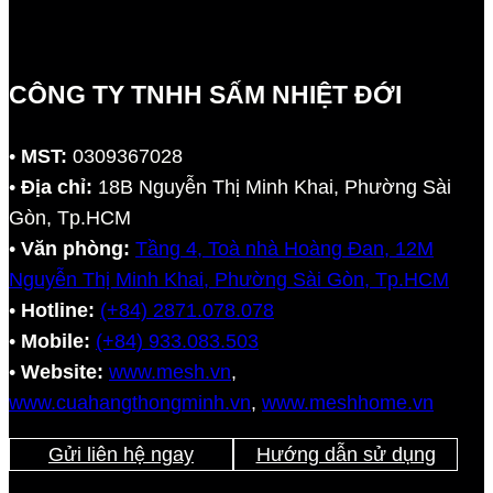
CÔNG TY TNHH SẤM NHIỆT ĐỚI
•
MST:
0309367028
•
Địa chỉ:
18B Nguyễn Thị Minh Khai, Phường Sài
Gòn, Tp.HCM
•
Văn phòng:
Tầng 4, Toà nhà Hoàng Đan, 12M
Nguyễn Thị Minh Khai, Phường Sài Gòn, Tp.HCM
•
Hotline:
(+84) 2871.078.078
•
Mobile:
(+84) 933.083.503
•
Website:
www.mesh.vn
,
www.cuahangthongminh.vn
,
www.meshhome.vn
Gửi liên hệ ngay
Hướng dẫn sử dụng