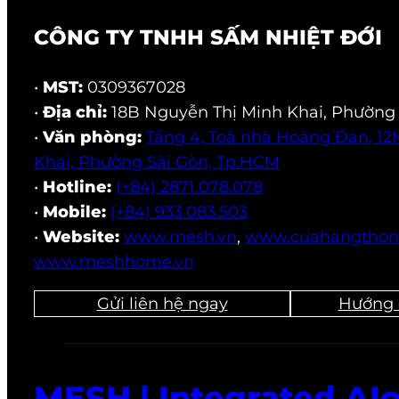
CÔNG TY TNHH SẤM NHIỆT ĐỚI
•
MST:
0309367028
•
Địa chỉ:
18B Nguyễn Thị Minh Khai, Phường
•
Văn phòng:
Tầng 4, Toà nhà Hoàng Đan, 1
Khai, Phường Sài Gòn, Tp.HCM
•
Hotline:
(+84) 2871.078.078
•
Mobile:
(+84) 933.083.503
•
Website:
www.mesh.vn
,
www.cuahangthon
www.meshhome.vn
Gửi liên hệ ngay
Hướng 
MESH | Integrated AIo