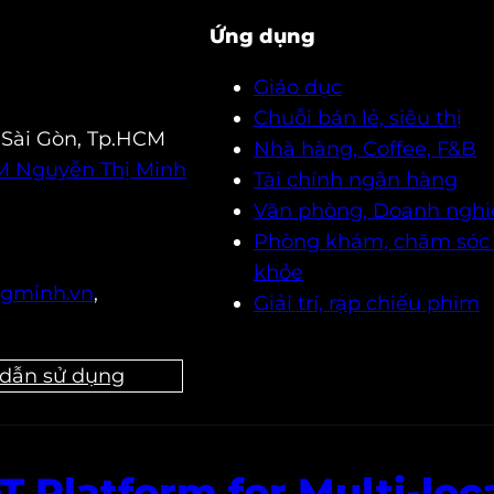
Ứng dụng
Giáo dục
Chuỗi bán lẻ, siêu thị
 Sài Gòn, Tp.HCM
Nhà hàng, Coffee, F&B
2M Nguyễn Thị Minh
Tài chính ngân hàng
Văn phòng, Doanh nghi
Phòng khám, chăm sóc
khỏe
gminh.vn
,
Giải trí, rạp chiếu phim
dẫn sử dụng
T Platform for Multi-loc