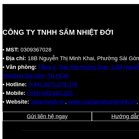
CÔNG TY TNHH SẤM NHIỆT ĐỚI
•
MST:
0309367028
•
Địa chỉ:
18B Nguyễn Thị Minh Khai, Phường Sài Gò
•
Văn phòng:
Tầng 4, Toà nhà Hoàng Đan, 12M Nguyễ
Phường Sài Gòn, Tp.HCM
•
Hotline:
(+84) 2871.078.078
•
Mobile:
(+84) 933.083.503
•
Website:
www.mesh.vn
,
www.cuahangthongminh.vn
Gửi liên hệ ngay
Hướng dẫn