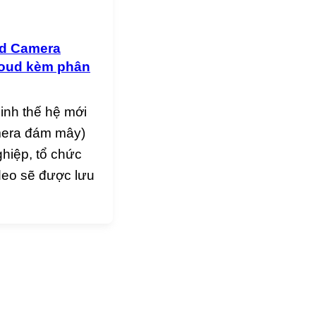
ud Camera
Cloud kèm phân
inh thế hệ mới
amera đám mây)
ghiệp, tổ chức
video sẽ được lưu