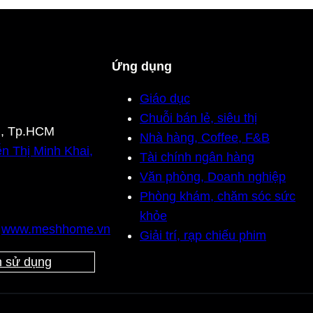
Ứng dụng
Giáo dục
Chuỗi bán lẻ, siêu thị
n, Tp.HCM
Nhà hàng, Coffee, F&B
n Thị Minh Khai,
Tài chính ngân hàng
Văn phòng, Doanh nghiệp
Phòng khám, chăm sóc sức
khỏe
,
www.meshhome.vn
Giải trí, rạp chiếu phim
 sử dụng