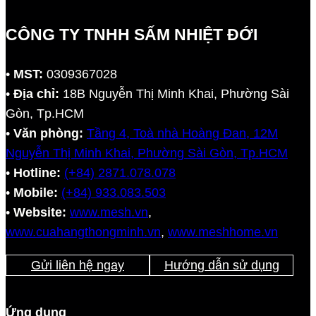
CÔNG TY TNHH SẤM NHIỆT ĐỚI
•
MST:
0309367028
•
Địa chỉ:
18B Nguyễn Thị Minh Khai, Phường Sài
Gòn, Tp.HCM
•
Văn phòng:
Tầng 4, Toà nhà Hoàng Đan, 12M
Nguyễn Thị Minh Khai, Phường Sài Gòn, Tp.HCM
•
Hotline:
(+84) 2871.078.078
•
Mobile:
(+84) 933.083.503
•
Website:
www.mesh.vn
,
www.cuahangthongminh.vn
,
www.meshhome.vn
Gửi liên hệ ngay
Hướng dẫn sử dụng
Ứng dụng