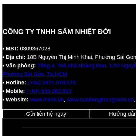
CÔNG TY TNHH SẤM NHIỆT ĐỚI
•
MST:
0309367028
•
Địa chỉ:
18B Nguyễn Thị Minh Khai, Phường Sài Gò
•
Văn phòng:
Tầng 4, Toà nhà Hoàng Đan, 12M Nguyễ
Phường Sài Gòn, Tp.HCM
•
Hotline:
(+84) 2871.078.078
•
Mobile:
(+84) 933.083.503
•
Website:
www.mesh.vn
,
www.cuahangthongminh.vn
Gửi liên hệ ngay
Hướng dẫn