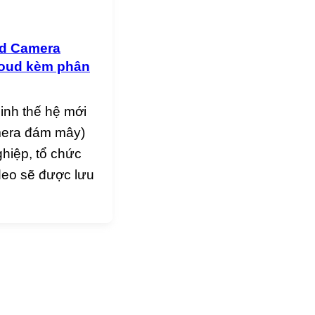
ud Camera
Cloud kèm phân
inh thế hệ mới
amera đám mây)
ghiệp, tổ chức
video sẽ được lưu