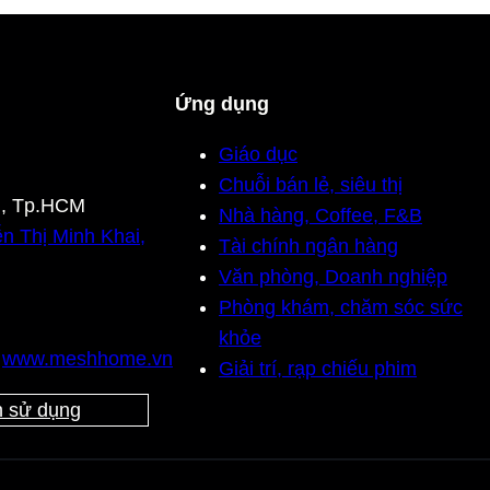
Ứng dụng
Giáo dục
Chuỗi bán lẻ, siêu thị
n, Tp.HCM
Nhà hàng, Coffee, F&B
n Thị Minh Khai,
Tài chính ngân hàng
Văn phòng, Doanh nghiệp
Phòng khám, chăm sóc sức
khỏe
,
www.meshhome.vn
Giải trí, rạp chiếu phim
 sử dụng