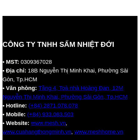
CÔNG TY TNHH SẤM NHIỆT ĐỚI
•
MST:
0309367028
•
Địa chỉ:
18B Nguyễn Thị Minh Khai, Phường Sài
Gòn, Tp.HCM
•
Văn phòng:
Tầng 4, Toà nhà Hoàng Đan, 12M
Nguyễn Thị Minh Khai, Phường Sài Gòn, Tp.HCM
•
Hotline:
(+84) 2871.078.078
•
Mobile:
(+84) 933.083.503
•
Website:
www.mesh.vn
,
www.cuahangthongminh.vn
,
www.meshhome.vn