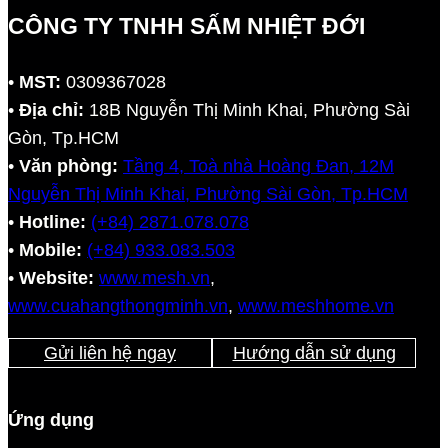
CÔNG TY TNHH SẤM NHIỆT ĐỚI
•
MST:
0309367028
•
Địa chỉ:
18B Nguyễn Thị Minh Khai, Phường Sài
Gòn, Tp.HCM
•
Văn phòng:
Tầng 4, Toà nhà Hoàng Đan, 12M
Nguyễn Thị Minh Khai, Phường Sài Gòn, Tp.HCM
•
Hotline:
(+84) 2871.078.078
•
Mobile:
(+84) 933.083.503
•
Website:
www.mesh.vn
,
www.cuahangthongminh.vn
,
www.meshhome.vn
Gửi liên hệ ngay
Hướng dẫn sử dụng
Ứng dụng