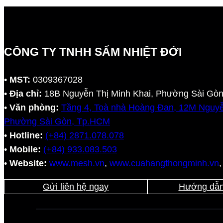
CÔNG TY TNHH SẤM NHIỆT ĐỚI
•
MST:
0309367028
•
Địa chỉ:
18B Nguyễn Thị Minh Khai, Phường Sài Gò
•
Văn phòng:
Tầng 4, Toà nhà Hoàng Đan, 12M Nguyễ
Phường Sài Gòn, Tp.HCM
•
Hotline:
(+84) 2871.078.078
•
Mobile:
(+84) 933.083.503
•
Website:
www.mesh.vn
,
www.cuahangthongminh.vn
Gửi liên hệ ngay
Hướng dẫn