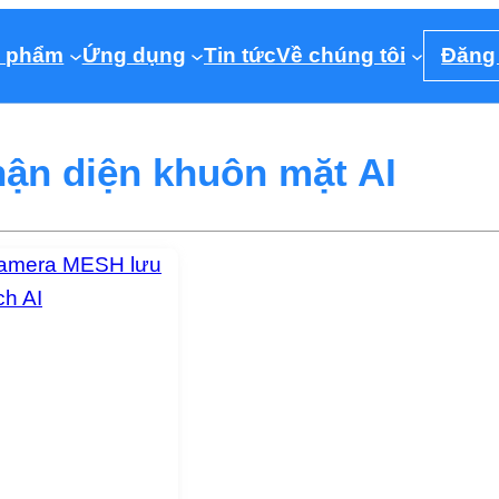
 phẩm
Ứng dụng
Tin tức
Về chúng tôi
Đăng
ận diện khuôn mặt AI