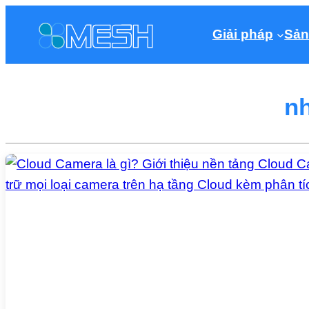
Giải pháp
Sản
nh