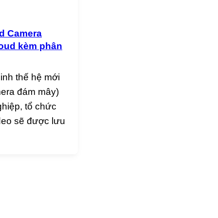
ud Camera
Cloud kèm phân
inh thế hệ mới
amera đám mây)
ghiệp, tổ chức
video sẽ được lưu