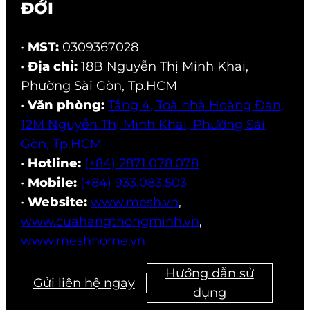
ĐỚI
•
MST:
0309367028
•
Địa chỉ:
18B Nguyễn Thị Minh Khai,
Phường Sài Gòn, Tp.HCM
•
Văn phòng:
Tầng 4, Toà nhà Hoàng Đan,
12M Nguyễn Thị Minh Khai, Phường Sài
Gòn, Tp.HCM
•
Hotline:
(+84) 2871.078.078
•
Mobile:
(+84) 933.083.503
•
Website:
www.mesh.vn
,
www.cuahangthongminh.vn
,
www.meshhome.vn
Hướng dẫn sử
Gửi liên hệ ngay
dụng