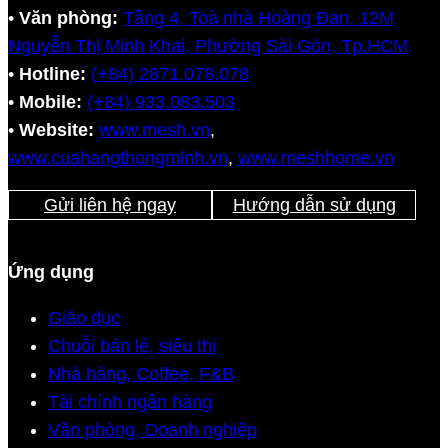
•
Văn phòng:
Tầng 4, Toà nhà Hoàng Đan, 12M
Nguyễn Thị Minh Khai, Phường Sài Gòn, Tp.HCM
•
Hotline:
(+84) 2871.078.078
•
Mobile:
(+84) 933.083.503
•
Website:
www.mesh.vn
,
www.cuahangthongminh.vn
,
www.meshhome.vn
Gửi liên hệ ngay
Hướng dẫn sử dụng
Ứng dụng
Giáo dục
Chuỗi bán lẻ, siêu thị
Nhà hàng, Coffee, F&B
Tài chính ngân hàng
Văn phòng, Doanh nghiệp