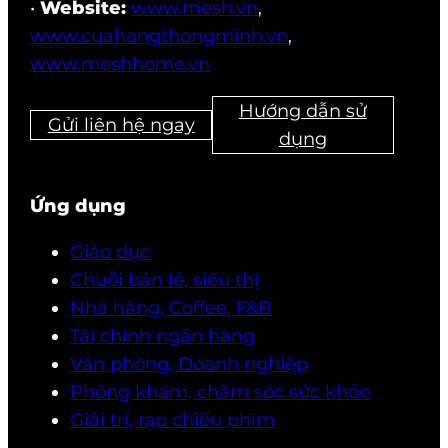
•
Website:
www.mesh.vn
,
www.cuahangthongminh.vn
,
www.meshhome.vn
Hướng dẫn sử
Gửi liên hệ ngay
dụng
Ứng dụng
Giáo dục
Chuỗi bán lẻ, siêu thị
Nhà hàng, Coffee, F&B
Tài chính ngân hàng
Văn phòng, Doanh nghiệp
Phòng khám, chăm sóc sức khỏe
Giải trí, rạp chiếu phim