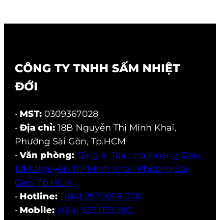
CÔNG TY TNHH SẤM NHIỆT
ĐỚI
•
MST:
0309367028
•
Địa chỉ:
18B Nguyễn Thị Minh Khai,
Phường Sài Gòn, Tp.HCM
•
Văn phòng:
Tầng 4, Toà nhà Hoàng Đan,
12M Nguyễn Thị Minh Khai, Phường Sài
Gòn, Tp.HCM
•
Hotline:
(+84) 2871.078.078
•
Mobile:
(+84) 933.083.503