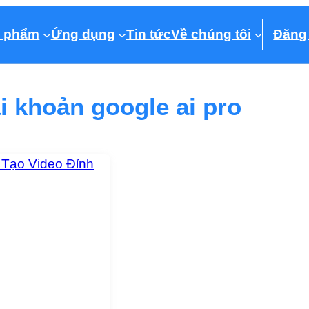
 phẩm
Ứng dụng
Tin tức
Về chúng tôi
Đăng
ài khoản google ai pro