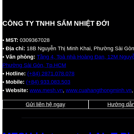
CÔNG TY TNHH SẤM NHIỆT ĐỚI
•
MST:
0309367028
•
Địa chỉ:
18B Nguyễn Thị Minh Khai, Phường Sài Gò
•
Văn phòng:
Tầng 4, Toà nhà Hoàng Đan, 12M Nguyễ
Phường Sài Gòn, Tp.HCM
•
Hotline:
(+84) 2871.078.078
•
Mobile:
(+84) 933.083.503
•
Website:
www.mesh.vn
,
www.cuahangthongminh.vn
Gửi liên hệ ngay
Hướng dẫn