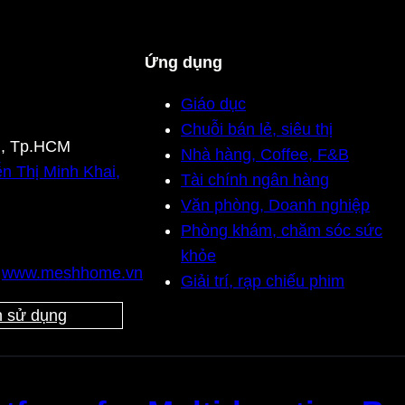
Ứng dụng
Giáo dục
Chuỗi bán lẻ, siêu thị
n, Tp.HCM
Nhà hàng, Coffee, F&B
n Thị Minh Khai,
Tài chính ngân hàng
Văn phòng, Doanh nghiệp
Phòng khám, chăm sóc sức
khỏe
,
www.meshhome.vn
Giải trí, rạp chiếu phim
 sử dụng