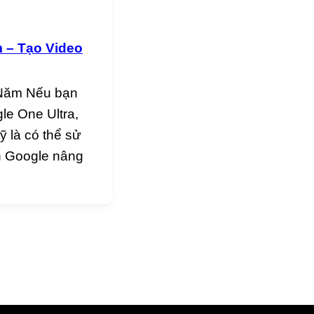
 – Tạo Video
 Năm Nếu bạn
le One Ultra,
 là có thể sử
ản Google nâng